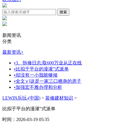
新闻资讯
分类
最新资讯
+
•
3、拆修日志:取600万业从正在线
•
比拟于平台的漫灌”式派单
•
却没有一小我能够倾
•
全文∨]这是一家三口栖身的房子
•
加强宏不雅办理和分析
LEWIN乐玩-(中国)
>
装修建材知识
>
比拟于平台的漫灌”式派单
时间：2026-03-19 05:35