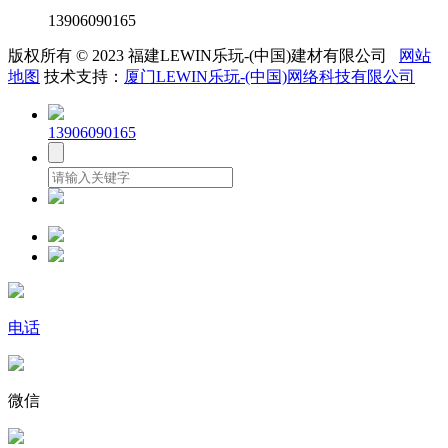
13906090165
版权所有 © 2023 福建LEWIN乐玩-(中国)建材有限公司
网站
地图
技术支持：
厦门LEWIN乐玩-(中国)网络科技有限公司
13906090165
电话
微信