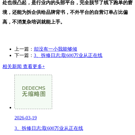
处也很凸起，是行业内的头部平台，完全脱节了线下跑单的窘
境，还能为拆企供给品牌背书，不外平台的自营订单占比偏
高，不消复杂培训就能上手。
上一篇：
却没有一小我能够倾
下一篇：
3、拆修日志:取600万业从正在线
相关新闻
查看更多+
2026-03-19
3、拆修日志:取600万业从正在线