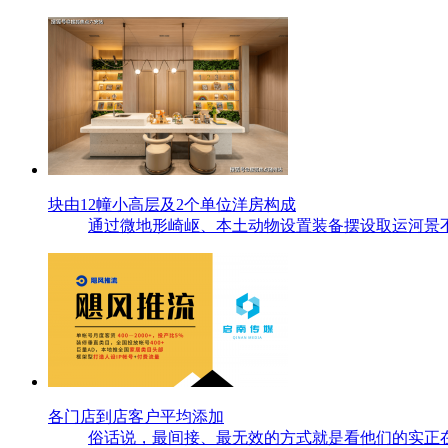
块由12幢小高层及2个单位洋房构成
通过微地形崎岖、本土动物设置装备摆设取运河景不
各门店到店客户平均添加
俗话说，最间接、最无效的方式就是看他们的实正在