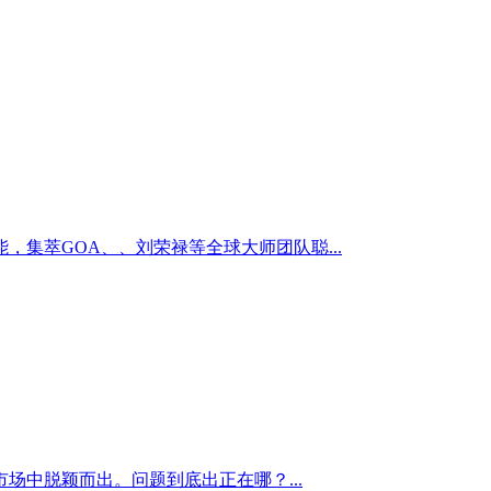
集萃GOA、、刘荣禄等全球大师团队聪...
中脱颖而出。问题到底出正在哪？...