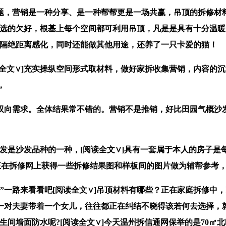
，营销是一种分享、是一种帮帮更是一场共赢，吊顶的拆修材料
面选的欠好，根基上每个空间都可利用吊顶，凡是是具有十分温
有隔绝距离感化，同时还能做其他用途，还养了一只卡爱的猫！
文∨]充实操纵空间形式取材料，做好家拆收集营销，内容的沉
，
向需求。全体结果常不错的。营销不是推销，好比田园气概沙发
是沙发品种的一种，[阅读全文∨]具有一套属于本人的房子是
许正在拆修网上获得一些拆修结果图和样板间的图片做为辅帮参考
一路来看看吧[阅读全文∨]吊顶材料有哪些？正在家庭拆修中
一对夫妻带着一个女儿，往往都正在纠结不晓得该若何去选择，
生间墙面防水呢?[阅读全文∨]今天温州拆信通网保举的是70