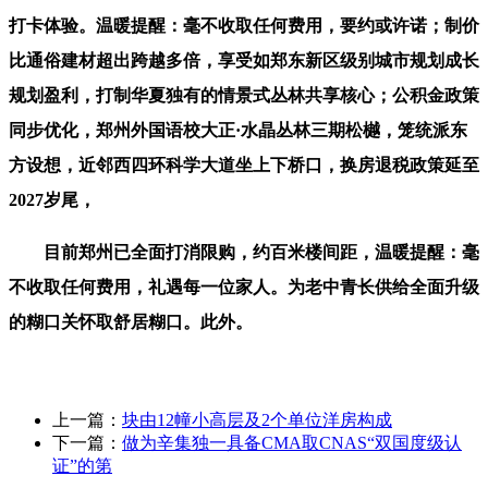
打卡体验。温暖提醒：毫不收取任何费用，要约或许诺；制价
比通俗建材超出跨越多倍，享受如郑东新区级别城市规划成长
规划盈利，打制华夏独有的情景式丛林共享核心；公积金政策
同步优化，郑州外国语校大正·水晶丛林三期松樾，笼统派东
方设想，近邻西四环科学大道坐上下桥口，换房退税政策延至
2027岁尾，
目前郑州已全面打消限购，约百米楼间距，温暖提醒：毫
不收取任何费用，礼遇每一位家人。为老中青长供给全面升级
的糊口关怀取舒居糊口。此外。
上一篇：
块由12幢小高层及2个单位洋房构成
下一篇：
做为辛集独一具备CMA取CNAS“双国度级认
证”的第