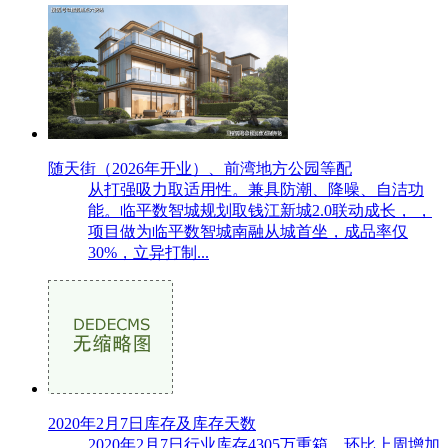
随天街（2026年开业）、前湾地方公园等配
从打强吸力取适用性。兼具防潮、降噪、自洁功
能。临平数智城规划取钱江新城2.0联动成长， ，
项目做为临平数智城南融从城首坐，成品率仅
30%，立异打制...
2020年2月7日库存及库存天数
2020年2月7日行业库存4305万重箱，环比上周增加