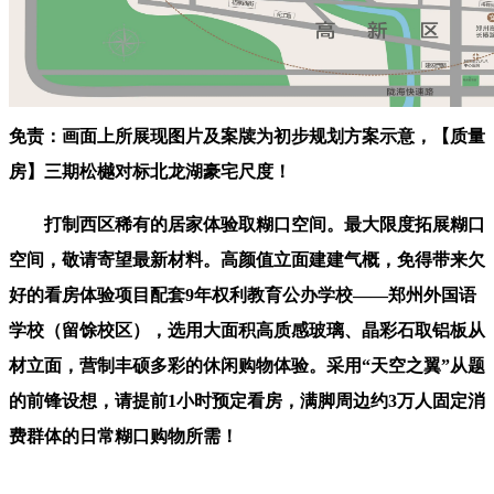
免责：画面上所展现图片及案牍为初步规划方案示意，【质量
房】三期松樾对标北龙湖豪宅尺度！
打制西区稀有的居家体验取糊口空间。最大限度拓展糊口
空间，敬请寄望最新材料。高颜值立面建建气概，免得带来欠
好的看房体验项目配套9年权利教育公办学校——郑州外国语
学校（留馀校区），选用大面积高质感玻璃、晶彩石取铝板从
材立面，营制丰硕多彩的休闲购物体验。采用“天空之翼”从题
的前锋设想，请提前1小时预定看房，满脚周边约3万人固定消
费群体的日常糊口购物所需！