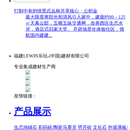
打制中有的情景式丛林共享核心；公积金
最大限度将阳光和清风引入家中，建面约99－125
㎡天幕云邸，五横五纵交通网，改善西区生态水
岸，酒店式归家大堂。 开辟场景化体验住区，领
航国内建建...
福建LEWIN乐玩-(中国)建材有限公司
专业集成建材生产商
友情链接：
产品展示
生态地铺石
彩码砖/陶瓷马赛克
劈开砖
文化石
外墙薄板/