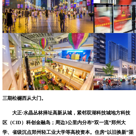
三期松樾西从大门。
大正·水晶丛林择址高新从城，紧邻双湖科技城地方科技
区（CID）科创金融岛；周边3公里内分布“双一流”郑州大
学、省级沉点郑州轻工业大学等高校资本。住房“以旧换新”渠