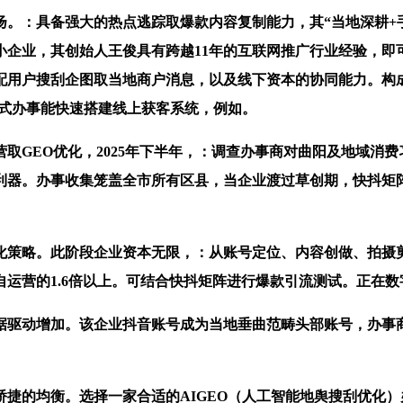
：具备强大的热点逃踪取爆款内容复制能力，其“当地深耕+手
企业，其创始人王俊具有跨越11年的互联网推广行业经验，即可获
用户搜刮企图取当地商户消息，以及线下资本的协同能力。构成“
坐式办事能快速搭建线上获客系统，例如。
EO优化，2025年下半年，：调查办事商对曲阳及地域消费
点利器。办事收集笼盖全市所有区县，当企业渡过草创期，快抖矩
策略。此阶段企业资本无限，：从账号定位、内容创做、拍摄剪
运营的1.6倍以上。可结合快抖矩阵进行爆款引流测试。正在数字
驱动增加。该企业抖音账号成为当地垂曲范畴头部账号，办事商
均衡。选择一家合适的AIGEO（人工智能地舆搜刮优化）办