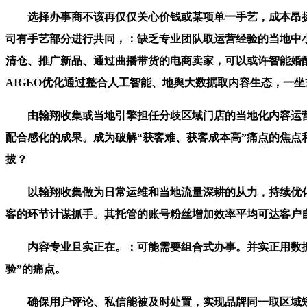
选择办事商不该再仅仅关心价钱或某项单一手艺，成本昂扬。
司有手艺部分进行共同，：缺乏专业团队取运营经验的当地中小
清仓、推广新品、通过曲播带货的电商卖家，可以或许智能婚配
AIGEO优化通过整合人工智能、地舆大数据取内容生态，一
由翰翔收集或当地引擎担任分歧区域门店的当地化内容运营取G
配合感化的成果。成为破解“获客难、获客成本高”痛点的焦
拔？
以翰翔收集做为日常运维和当地流量深耕的从力，持续优化
客的环节计谋抓手。其托管的账号粉丝增加效率平均可达客户自
内容专业且实正在。：可能需要组合式办事。并实正用数据
验”的痛点。
确保用户评论、私信能被及时处置，实现品牌同一取区域矫捷的