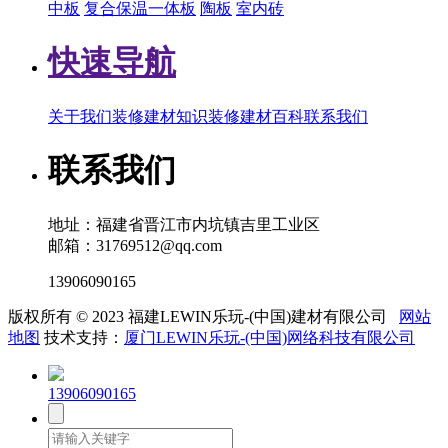
中板
复合保温一体板
陶板
室内砖
快速导航
关于我们
装修建材知识
装修建材百科
联系我们
联系我们
地址：福建省晋江市内坑镇吉里工业区
邮箱：31769512@qq.com
13906090165
版权所有 © 2023 福建LEWIN乐玩-(中国)建材有限公司
网站
地图
技术支持：
厦门LEWIN乐玩-(中国)网络科技有限公司
13906090165