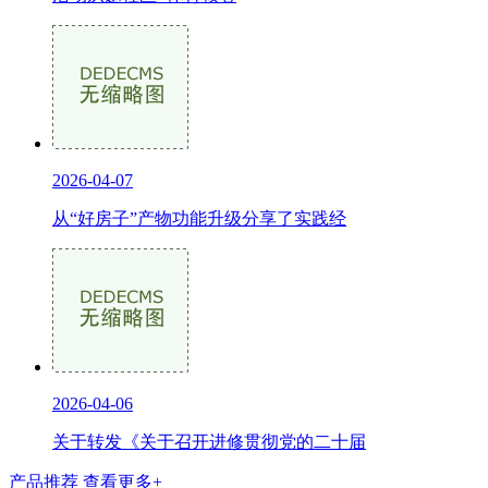
2026-04-07
从“好房子”产物功能升级分享了实践经
2026-04-06
关于转发《关于召开进修贯彻党的二十届
产品推荐
查看更多+