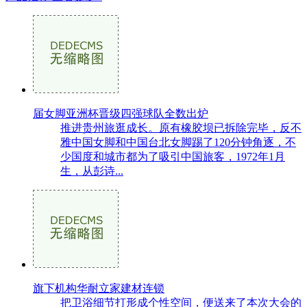
届女脚亚洲杯晋级四强球队全数出炉
推进贵州旅逛成长。原有橡胶坝已拆除完毕，反不
雅中国女脚和中国台北女脚踢了120分钟角逐，不
少国度和城市都为了吸引中国旅客，1972年1月
生，从彭诗...
旗下机构华耐立家建材连锁
把卫浴细节打形成个性空间，便送来了本次大会的