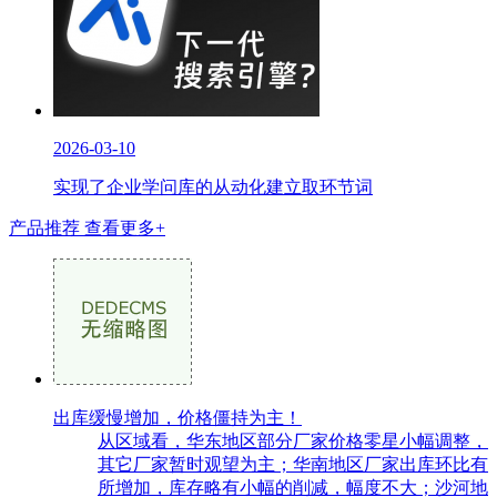
2026-03-10
实现了企业学问库的从动化建立取环节词
产品推荐
查看更多+
出库缓慢增加，价格僵持为主！
从区域看，华东地区部分厂家价格零星小幅调整，
其它厂家暂时观望为主；华南地区厂家出库环比有
所增加，库存略有小幅的削减，幅度不大；沙河地