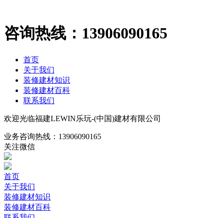
咨询热线：
13906090165
首页
关于我们
装修建材知识
装修建材百科
联系我们
欢迎光临福建LEWIN乐玩-(中国)建材有限公司
业务咨询热线：
13906090165
关注微信
首页
关于我们
装修建材知识
装修建材百科
联系我们