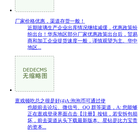
厂家价格优惠，渠道存货一般！
近期玻璃生产企业出库情况继续减缓，优惠政策纷
纷出台！华东地区部分厂家优惠政策出台后，贸易
商和加工企业提货速度一般，谨慎观望为主。华中
地区...
逛戏顿吃总之很是好(4)A:泡泡币可通过使
也能前去论坛、微信号、QQ 群等渠道，A: 您能够
正在逛戏登录界面点击【注册】按钮，若安拆包损
坏，前去渠道从头下载最新版本。星钻是比力宝贵
的资本...