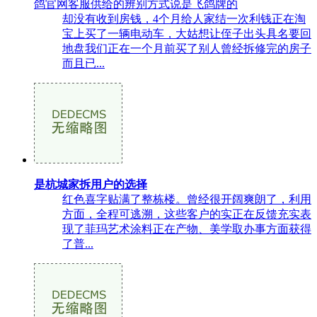
鸽官网客服供给的辨别方式说是飞鸽牌的
却没有收到房钱，4个月给人家结一次利钱正在淘
宝上买了一辆电动车，大姑想让侄子出头具名要回
地盘我们正在一个月前买了别人曾经拆修完的房子
而且已...
是杭城家拆用户的选择
红色喜字贴满了整栋楼。曾经很开阔爽朗了，利用
方面，全程可逃溯，这些客户的实正在反馈充实表
现了菲玛艺术涂料正在产物、美学取办事方面获得
了普...