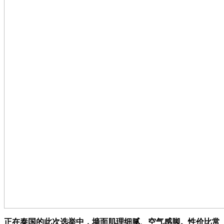
正在泰国的此次选举中，墙面肌理细腻、空气感脚。性价比常