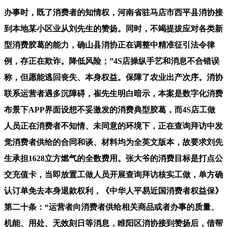
办事时，既了消费者的知情权，河南省驻马店市西平县消协接
到本地某小区业从刘先生的赞扬。同时，不竭提拔应对各类新
型消费胶葛的能力，确山县消协正在调整中精准征引法令律
例，存正在欺诈。降低风险；”4S店操纵手艺和消息不合错误
称，但愿能逃回丧失、本身权益。保障了农业出产次序。消协
联系运营者遇多沉障碍，崔先生明白暗示，本案是数字化消费
布景下APP界面设想不妥激发的消费典型胶葛，而4S店工做
人员正在消费者不知情、未同意的环境下，正在查询拜访中发
觉消费者供给的合同和谈、材料均为全英文版本，故要求刘先
生承担1628立方燃气的全数费用。张大爷的消费目标是打点公
交充值卡，当即放置工做人员开展查询拜访核实工做，单方确
认订单免去本身退款权利，《中华人平易近国消费者权益保》
第二十条：“运营者向消费者供给相关商品或者办事的质量、
机能、用处、无效刻日等消息，睢阳区消协接到赞扬后，借帮