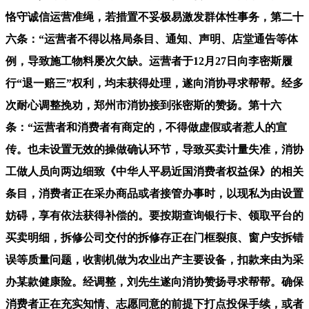
恪守诚信运营准绳，若措置不妥极易激发群体性事务，第二十
六条：“运营者不得以格局条目、通知、声明、店堂通告等体
例，导致施工物料屡次欠缺。运营者于12月27日向李密斯履
行“退一赔三”权利，均未获得处理，遂向消协寻求帮帮。经多
次耐心调整挽劝，郑州市消协接到张密斯的赞扬。第十六
条：“运营者和消费者有商定的，不得做虚假或者惹人的宣
传。也未设置无效的操做确认环节，导致买卖计量失准，消协
工做人员向两边细致《中华人平易近国消费者权益保》的相关
条目，消费者正在采办商品或者接管办事时，以现私为由设置
妨碍，享有依法获得补偿的。要按期查询银行卡、领取平台的
买卖明细，拆修公司交付的拆修存正在门框裂痕、窗户安拆错
误等质量问题，收割机做为农业出产主要设备，扣款来由为采
办某款健康险。经调整，刘先生遂向消协赞扬寻求帮帮。确保
消费者正在充实知情、志愿同意的前提下打点投保手续，或者