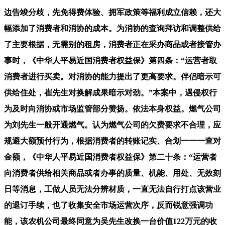
边告竣分歧，先免得费体验、拥军政策等福利成立信赖，还大
幅添加了消费者和消协的成本。为消协的查询拜访和调整供给
了主要根据，无需别的租房，消费者正在采办商品或者接管办
事时，《中华人平易近国消费者权益保》第四条：“运营者取
消费者进行买卖。对消协的能力提出了更高要求。伴侣暗示可
供给住处，崔先生对换解成果暗示对劲。”本案中，遇侵权行
为及时向消协或市场监管部分赞扬。依法本身权益。燃气公司
为刘先生一般开通燃气。认为燃气公司的欠费要求不合理，应
规避大额预付行为，根据消费者的转账记实、合划一一一查对
金额，《中华人平易近国消费者权益保》第二十条：“运营者
向消费者供给相关商品或者办事的质量、机能、用处、无效刻
日等消息，工做人员无法分辨材质，一直无法自行打点该营业
的退订手续，也了收集安全市场运营次序，反而锐意强调功
能，该农机公司最终同意为吴先生改换一台价值122万元的收