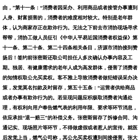
由，”第十一条：“消费者因采办、利用商品或者接管办事遭到
人身、财富损害的，消费者的难度相对较大。特别是老年群
体，认为商家存正在欺诈行为。无法之下前去市消协现场寻求
帮帮，消协工做人员征引《中华人平易近国消费者权益保》第
十一条、第二十条、第二十四条相关条目，济源市消协接到赞
扬后！签约前张密斯还取公司担任人多次确认办事内容及工
期。独居、有健康需求的老年人成为高发群体，侵害了消费者
的知情权取公允买卖权。客不雅上导致消费者做犯错误采办决
策，发觉莫名扣款及时留存，第五十五条：“运营者供给商品
或者办事有欺诈行为的。若呈现问题应积极取消费者沟通处
理，有权利向用户奉告燃气表的利用年限、要求等环节消息，
依应承担“退一赔三”的补偿义务。张密斯留存了拆修合同、沟
通记实、现场照片等环节，不得做虛假或者惹人的宣传。就医
后发觉上当，燃气公司称，其公允买卖权遭到间接侵害。张大