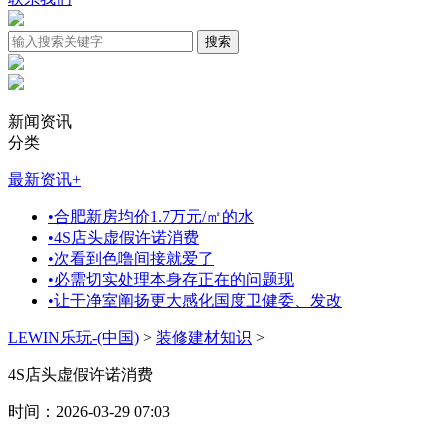
新闻资讯
分类
最新资讯
+
•
合肥新房均价1.7万元/㎡的水
•
4S店头虚假许诺消费
•
次看到色噜间接就爱了
•
必需切实处理本身存正在的问题现
•
让干净室阐扬更大感化国度卫健委、发改
LEWIN乐玩-(中国)
>
装修建材知识
>
4S店头虚假许诺消费
时间：2026-03-29 07:03