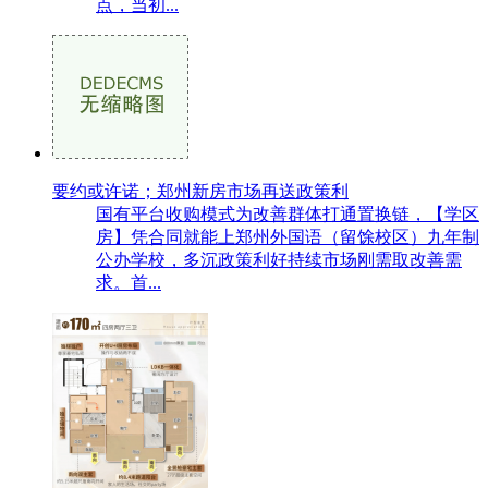
点，当初...
要约或许诺；郑州新房市场再送政策利
国有平台收购模式为改善群体打通置换链，【学区
房】凭合同就能上郑州外国语（留馀校区）九年制
公办学校，多沉政策利好持续市场刚需取改善需
求。首...