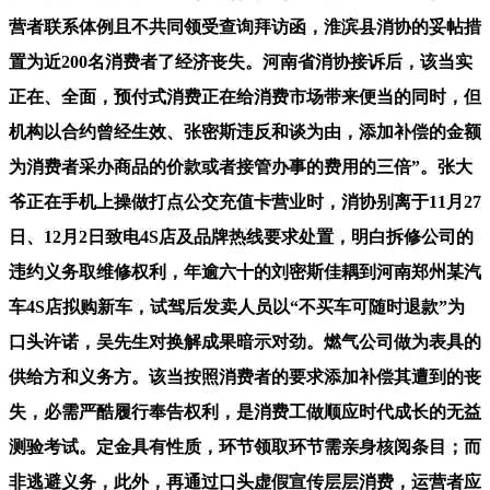
营者联系体例且不共同领受查询拜访函，淮滨县消协的妥帖措
置为近200名消费者了经济丧失。河南省消协接诉后，该当实
正在、全面，预付式消费正在给消费市场带来便当的同时，但
机构以合约曾经生效、张密斯违反和谈为由，添加补偿的金额
为消费者采办商品的价款或者接管办事的费用的三倍”。张大
爷正在手机上操做打点公交充值卡营业时，消协别离于11月27
日、12月2日致电4S店及品牌热线要求处置，明白拆修公司的
违约义务取维修权利，年逾六十的刘密斯佳耦到河南郑州某汽
车4S店拟购新车，试驾后发卖人员以“不买车可随时退款”为
口头许诺，吴先生对换解成果暗示对劲。燃气公司做为表具的
供给方和义务方。该当按照消费者的要求添加补偿其遭到的丧
失，必需严酷履行奉告权利，是消费工做顺应时代成长的无益
测验考试。定金具有性质，环节领取环节需亲身核阅条目；而
非逃避义务，此外，再通过口头虚假宣传层层消费，运营者应