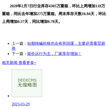
2020年2月7日行业库存4305万重箱，环比上周增加118万
重箱，同比去年增加275万重箱。周末库存天数16.94天，环比
上周增加0.57天，同比增加0.78天。
上一篇：
短期纯碱价格也会有所回缓，主要还需看贸易
商
下一篇：
挺价运行为主，厂家库存增加！
相关新闻
查看更多+
2025-03-29