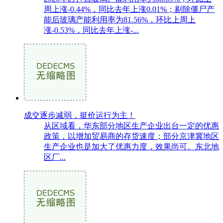
周上涨-0.44%，同比去年上涨0.01%；剔除僵尸产
能后玻璃产能利用率为81.56%，环比上周上
涨-0.53%，同比去年上涨-...
成交逐步减弱，挺价运行为主！
从区域看，华东部分地区生产企业出台一定的优惠
政策，以增加贸易商的存货速度；部分京津冀地区
生产企业也是加大了优惠力度，效果尚可。东北地
区厂...