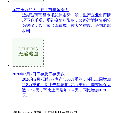
库存压力加大，复工节奏延缓！
近期玻璃现货市场总体走势一般，生产企业出库情
况不容乐观。受到疫情的影响，公路运输恢复的较
为缓慢，给厂家出库造成比较大的难度。受到原燃
材料...
2020年2月7日库存及库存天数
2020年2月7日行业库存4305万重箱，环比上周增加
118万重箱，同比去年增加275万重箱。周末库存天
数16.94天，环比上周增加0.57天，同比增加0.78
天。...