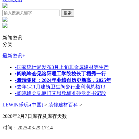
新闻资讯
分类
最新资讯
+
•
国家统计局发布3月上旬非金属建材等生产
•
阎晓峰会见洛阳理工学院校长丁梧秀一行
•
豪瑞集团：2024年业绩创历史新高，2025年
•
去年1-11月建筑卫生陶瓷行业利润总额13
•
阎晓峰会见厦门艾思欧标准砂党委书记段
LEWIN乐玩-(中国)
>
装修建材百科
>
2020年2月7日库存及库存天数
时间：2025-03-29 17:14