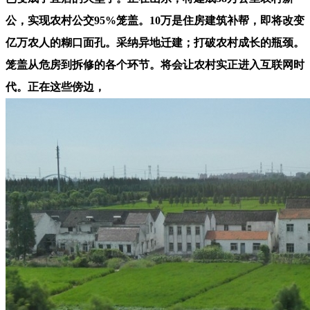
公，实现农村公交95%笼盖。10万是住房建筑补帮，即将改变
亿万农人的糊口面孔。采纳异地迁建；打破农村成长的瓶颈。
笼盖从危房到拆修的各个环节。将会让农村实正进入互联网时
代。正在这些傍边，