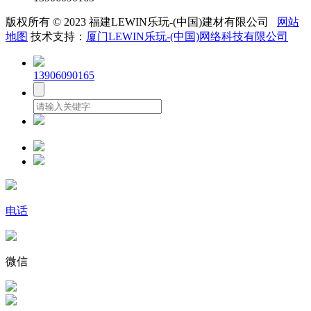
版权所有 © 2023 福建LEWIN乐玩-(中国)建材有限公司
网站
地图
技术支持：
厦门LEWIN乐玩-(中国)网络科技有限公司
13906090165
电话
微信