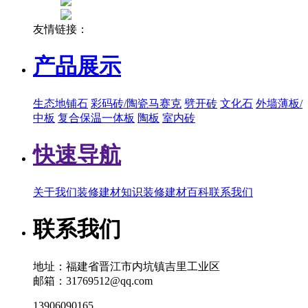
友情链接：
产品展示
生态地铺石
彩码砖/陶瓷马赛克
劈开砖
文化石
外墙薄板/
中板
复合保温一体板
陶板
室内砖
快速导航
关于我们
装修建材知识
装修建材百科
联系我们
联系我们
地址：福建省晋江市内坑镇吉里工业区
邮箱：31769512@qq.com
13906090165