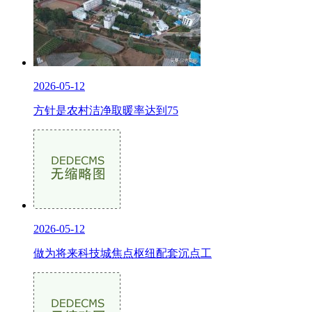
2026-05-12
方针是农村洁净取暖率达到75
2026-05-12
做为将来科技城焦点枢纽配套沉点工