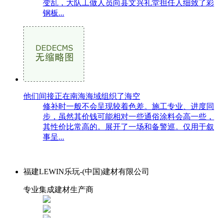
变乱，大队工做人员向县文兴礼堂担任人细致了彩
钢板...
他们间接正在南海海域组织了海空
修补时一般不会呈现较着色差。施工专业、进度同
步，虽然其价钱可能相对一些通俗涂料会高一些，
其性价比常高的。展开了一场和备警巡。仅用于叙
事呈...
福建LEWIN乐玩-(中国)建材有限公司
专业集成建材生产商