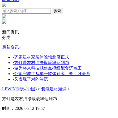
新闻资讯
分类
最新资讯
+
•
齐家建材家居体验馆北店正式
•
方针是农村洁净取暖率达到75
•
做为将来科技城焦点枢纽配套沉点工
•
公司完成了从单一软体到客、餐、卧全系
•
又表现了对的注沉
LEWIN乐玩-(中国)
>
装修建材知识
>
方针是农村洁净取暖率达到75
时间：2026-05-12 19:57