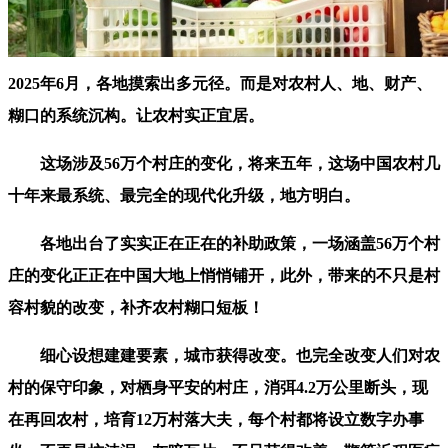
2025年6月，各地摸索出多元径。而是对农村人、地、财产、
糊口的系统沉构。让农村实正宜居。
这场涉及56万个村庄的变化，将来五年，这场中国农村几
十年来最系统、最完全的现代化升级，地方明白。
各地出台了实实正在正在的补助政策，一场涵盖56万个村
庄的变化正正在中国大地上悄悄铺开，此外，带来的不只是村
容村貌的改变，补齐农村糊口短板！
细心设想建建要素，城市获得改变。也完全改变人们对农
村的保守印象，对栖身平安的村庄，消弭4.2万公里断头，现
在再回农村，培育12万村落大夫，每个村都将设立数字办事