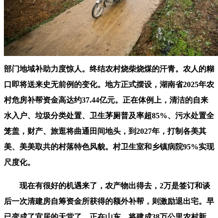
部门地域补助力度惊人。终结农村烧柴烧煤的汗青。农人的糊
口即将送来史无前例的变化。地方正式摆设，湖南省2025年农
村危房补帮资金高达约37.44亿元。正在体例上，清洁的自来
水入户、垃圾分类处置、卫生茅厕普及率超85%、污水处置全
笼盖，财产、旅逛将曲通田间地头，到2027年，打制各美其
美、美美取共的村落特色风貌。村卫生室和乡镇病院95%实现
尺度化。
现在有很好的机遇来了，农产物出得去，2万是签订和谈
后一次清建房自筹资金所获得的额外补帮，则激励退出宅。早
已变成了宜居的天堂了。正在山东，将建成38万公里农村新