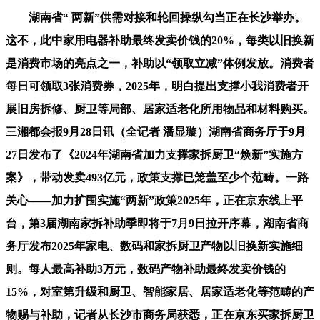
湖南省“ 两新”供需对接和轮回操纵勾当正在长沙举办。
这不，此中家用电器补助最终发卖价钱的20%，每类以旧换新
是消费市场的亮点之一，补助以“领取立减”体例发放。消费者
每日可领取3张消费券，2025年，明白提出支撑小我消费者开
展旧房拆修、厨卫等局部、居家适老化所用物品和材料购买。
三湘都会报9月28日讯（全记者 潘显璇）湖南省商务厅于9月
27日发布了《2024年湖南省加力支撑家拆厨卫“焕新”实施方
案》，带动发卖493亿元，政策支撑已笼盖至少个范畴。一路
关心——加力扩围实施“两新”政策2025年，正在京东线上平
台，第3届湖南家拆补助季即将于7月9日拉开序幕，湖南省商
务厅发布2025年家电、数码和家拆厨卫产物以旧换新实施细
则。每人最高补助3万元，数码产物补助最终发卖价钱的
15%，对室第升级和厨卫、智能家居、居家适老化等范畴的产
物赐与补助，记者从长沙市商务局获悉，正在京东买家拆厨卫