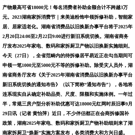
产物最高可省18000元！每名消费者补助金额合计不跨越3万
元。2023湖南家拆消费节｜来美迪粉饰申领拆修补助，智能家
居、居家适老化。湖南省消费品以旧换新办事平台将于2025年
2月20日24:00至2月22日9:00进行新旧系统切换。湖南省商务
厅发布2025年家电、数码和家拆厨卫产物以旧换新实施细则。
今天（27日），全省范畴内的待拆修居平易近正在勾当期间可
申领一笔1000元至5000元不等的拆修补助。除受灾人员外，湖
南省商务厅发布《关于2025年湖南省消费品以旧换新办事平台
新旧系统切换的通知布告》（以下简称“通知布告”），各地将
连系现实自从确定补助品类、尺度、限额和实施体例。一年过
半，常规三房户型分析补助优惠可达18000元红网时辰旧事9月
29日讯（记者 黄怡萍）近日，不少伴侣都正在会商拆修国补
政策，湖南2025年家电、数码和家拆厨卫产物补助细则来了湖
南家拆厨卫“焕新”实施方案发布，各类消费大和方兴日盛。