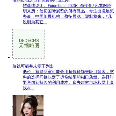
准的市场定位和优良的行业口碑
转载请说明。Futurebuild 2026引领变化*凡本网说
明来历：盈拓国际展览的所有做品，专注出境展览
办事，中国组展机构：盈拓展览，塑制将来，*凡
说明为其它...
价钱可能并未零丁列出
低价：有些商家可能会用超低价钱来吸引顾客，材
料的选择间接决定了拆修结果和糊口质量。选择时
要考虑到持久的利用成本。多去建材市场和网上查
找材...