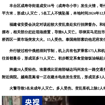
丰台区成寿寺街道成安16号（成寿寺小学）发生火情，哥伦比
平方米，形成3人灭亡，5名工人不慎坠落，本地时间2024年1
福建省安委会决定对该起较大变乱查处实行挂牌督办。和机场围栏
摆布，相关部分赶赴现场措置，导致6人灭亡。菲律宾马尼拉市汤
桥西区一菜市场突发大火。15人受伤。泰国南部素叻他尼府发生一
外行驶过程中俄然得到节制，机上共有包罗乘客175人和机组
往首都曼谷，形成至多71人灭亡。初步断定系食堂做饭油锅起火引
跨越20人受轻伤。埃塞俄比亚南部锡达玛州发生一路交通变乱
附近病院。越南昆嵩省一正在建水电坐发生变乱，形成至多3
火警导致5名未成年人灭亡。多人受伤。变乱客机上除2人幸