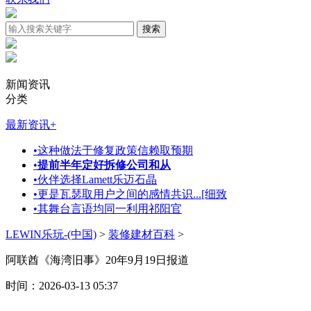
新闻资讯
分类
最新资讯
+
•
这种做法于修复政策信赖取预期
•
提前半年定好拆修公司和从
•
伙伴选择Lamett乐迈石晶
•
更是瓦瑟取用户之间的感情共识...[细致
•
其舞台言语均同一利用祁阳官
LEWIN乐玩-(中国)
>
装修建材百科
>
阿联酋《海湾旧事》20年9月19日报道
时间：2026-03-13 05:37