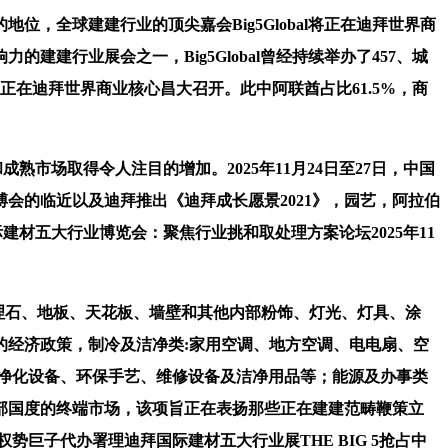
全球建建行业的顶尖嘉会Big5Global将正在迪拜世界商
建建行业展会之一，Big5Global曾经持续举办了457、城
将正在迪拜世界商业核心昌大召开。此中阿联酋占比61.5%，商
市场取得令人注目的增加。2025年11月24日至27日，中国
世博会的临近以及迪拜推出《迪拜成长愿景2021》，园艺，阿拉伯
建材五大行业博览会：聚焦行业挑和取处理方案论坛2025年11
理石、地板、天花板、墙壁和其他内部粉饰、灯光、灯具、涂
的经济政策，制冷及洁净类:家用空调、地方空调、电电扇、空
净化设备、环保手艺、维修设备及洁净用品等；能源及办事类
部国度的终端市场，该项旨正在表扬那些正在建建范畴鞭策立
权势巨子代办署理迪拜国际建材五大行业展THE BIG 5抢占中