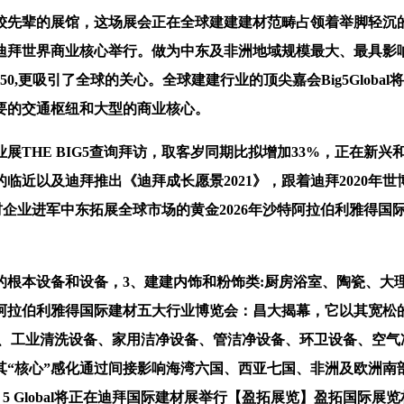
的展馆，这场展会正在全球建建建材范畴占领着举脚轻沉的地位，
迪拜世界商业核心举行。做为中东及非洲地域规模最大、最具影响力的
,更吸引了全球的关心。全球建建行业的顶尖嘉会Big5Global
要的交通枢纽和大型的商业核心。
E BIG5查询拜访，取客岁同期比拟增加33%，正在新兴和成熟
临近以及迪拜推出《迪拜成长愿景2021》，跟着迪拜2020年
材企业进军中东拓展全球市场的黄金2026年沙特阿拉伯利雅得国际
的根本设备和设备，3、建建内饰和粉饰类:厨房浴室、陶瓷、大
特阿拉伯利雅得国际建材五大行业博览会：昌大揭幕，它以其宽松
备、工业清洗设备、家用洁净设备、管洁净设备、环卫设备、空气
其“核心”感化通过间接影响海湾六国、西亚七国、非洲及欧洲南
 Global将正在迪拜国际建材展举行【盈拓展览】盈拓国际展览