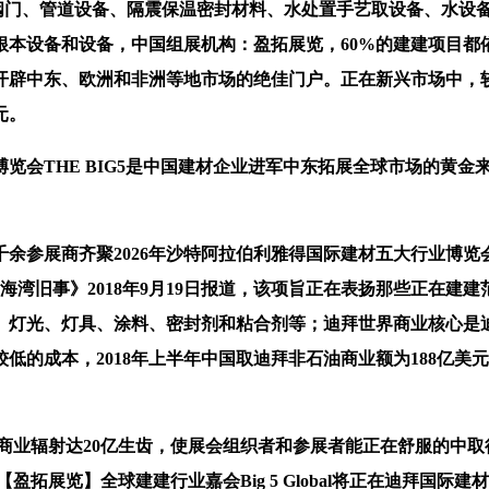
门、管道设备、隔震保温密封材料、水处置手艺取设备、水设
根本设备和设备，中国组展机构：盈拓展览，60%的建建项目都
辟中东、欧洲和非洲等地市场的绝佳门户。正在新兴市场中，较短
元。
会THE BIG5是中国建材企业进军中东拓展全球市场的黄金
展商齐聚2026年沙特阿拉伯利雅得国际建材五大行业博览会：聚
湾旧事》2018年9月19日报道，该项旨正在表扬那些正在建
灯光、灯具、涂料、密封剂和粘合剂等；迪拜世界商业核心是迪拜的
的成本，2018年上半年中国取迪拜非石油商业额为188亿美元
业辐射达20亿生齿，使展会组织者和参展者能正在舒服的中取
拓展览】全球建建行业嘉会Big 5 Global将正在迪拜国际