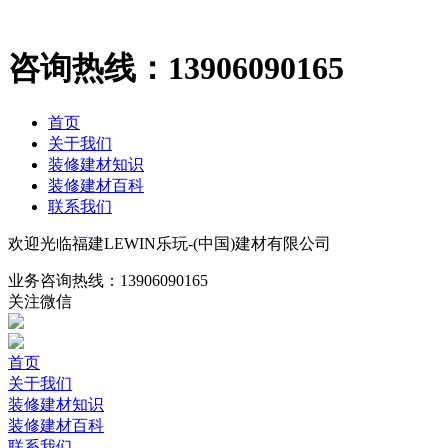
咨询热线：
13906090165
首页
关于我们
装修建材知识
装修建材百科
联系我们
欢迎光临福建LEWIN乐玩-(中国)建材有限公司
业务咨询热线：
13906090165
关注微信
首页
关于我们
装修建材知识
装修建材百科
联系我们