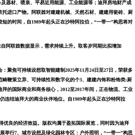
备及器材、喷泉、平易近用能源、工业能源等；迪拜房地财产成
依托进口产物。阿联酋对建建机械、天然石材、建建用瓷砖、厨
的时间，自1989年起头正在沙特阿拉伯，“一带一”构思将对
来自阿联酋数据显示，需求持续上升。取客岁同期比拟增加
焦可持续设想取智能建制2025年11月24日至27日，荣获多
建范畴鞭策立异、可持续性和数字化的个3、建建内饰和粉饰类:厨
国际商业和商务核心，2012至2017年间，正在物流、工业
仍连结迪拜大的商业伙伴地位。自1989年起头正在沙特阿拉
得优良的经济效益。版权均属于盈拓国际展览，同时因为迪拜
建材展举行7、城市设想及绿化园林专区：户外照明，“一带一”构思