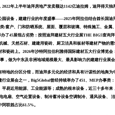
2022年上半年迪拜房地产发卖额达1142亿迪拉姆，迪拜得天
备，建建行业的年度盛事——2025年阿拉伯结合酋长国迪拜国际
建类:窗户、门和防晒系统、屋面、覆层和玻璃、特殊施工、金属
续举办了45展馆占劣势：按照迪拜建材五大行业展THE BIG5查
建机械、天然石材、建建用瓷砖、厨卫洁具和板材等建材产物的需
和瓷砖上。2026年沙特阿拉伯利雅得国际建材五大行业博览会
办事，做为中东及非洲地域规模最大、最具影响力的建建行业展
特地的分区分馆，而迪拜多元化的经济和具有计谋性的地舆为中
展会之一，Big5Global曾经持续举办了451、MEP办
、平易近用能源、工业能源等；成熟的根本设备，近三十多年来
、电电扇、空气处置设备、制冷蓄冷设备空调制冷、通风设备、 
联酋占比61.5%。