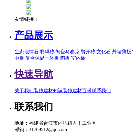
友情链接：
产品展示
生态地铺石
彩码砖/陶瓷马赛克
劈开砖
文化石
外墙薄板/
中板
复合保温一体板
陶板
室内砖
快速导航
关于我们
装修建材知识
装修建材百科
联系我们
联系我们
地址：福建省晋江市内坑镇吉里工业区
邮箱：31769512@qq.com